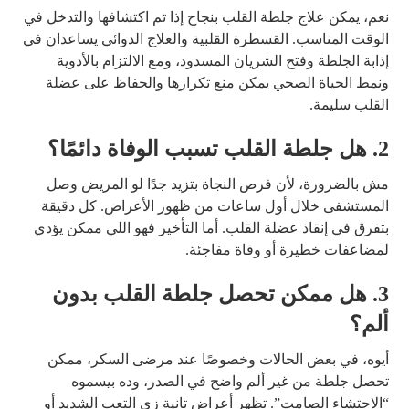
نعم، يمكن علاج جلطة القلب بنجاح إذا تم اكتشافها والتدخل في
الوقت المناسب. القسطرة القلبية والعلاج الدوائي يساعدان في
إذابة الجلطة وفتح الشريان المسدود، ومع الالتزام بالأدوية
ونمط الحياة الصحي يمكن منع تكرارها والحفاظ على عضلة
القلب سليمة.
2. هل جلطة القلب تسبب الوفاة دائمًا؟
مش بالضرورة، لأن فرص النجاة بتزيد جدًا لو المريض وصل
المستشفى خلال أول ساعات من ظهور الأعراض. كل دقيقة
بتفرق في إنقاذ عضلة القلب. أما التأخير فهو اللي ممكن يؤدي
لمضاعفات خطيرة أو وفاة مفاجئة.
3. هل ممكن تحصل جلطة القلب بدون
ألم؟
أيوه، في بعض الحالات وخصوصًا عند مرضى السكر، ممكن
تحصل جلطة من غير ألم واضح في الصدر، وده بيسموه
“الاحتشاء الصامت”. تظهر أعراض تانية زي التعب الشديد أو